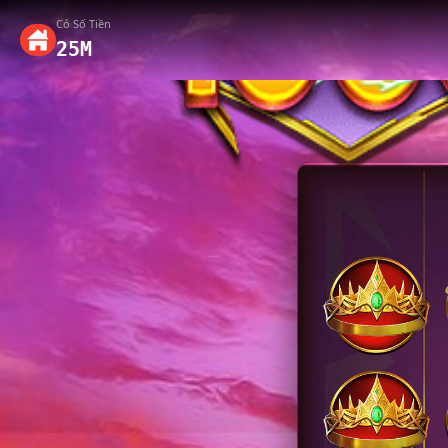
Có Số Tiền
25M